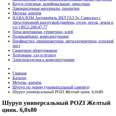
Круги отрезные, шлифовальные, зачистные
Лакокрасочные материалы, пропитки
Метизы, крепёж
НАВАЛОМ Автомобиль ЗИЛ ГАЗ 5т. Самосвал с
трехсторонней разгрузкой.(щебень, отсев, песок, земля и
т.п.) 8912-208-47-77
Пена монтажная, герметики, клей
Поликарбонат, комплектующие
Профнастил, евроштакетник, металлочерепица, плоский
лист
Сварочное оборудование
Хозтовары, сад и огород
Электроизделия и комплектующие
Главная
Каталог
Метизы, крепёж
Шуруп по дереву (универсальный саморез)
Шуруп универсальный POZI Желтый цинк. 6,0х80
Шуруп универсальный POZI Желтый
цинк. 6,0х80